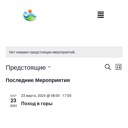
Нет никаких предстоящих мероприятий.
Предстоящие
М
Пои
Поиск
Списо
Выбрать
п
дату.
Последние Мероприятия
и
н
про
23 марта, 2024 @ 08:00
-
17:00
МАР
23
Поход в горы
2024
Мер