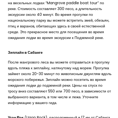
на весельных лодках “Mangrove paddle boat tour” по
реке. Стоимость составляет 300 песо, а длительность
экскурсии около 40 минут. Во время прогулки по
национальному парку вы можете встретить змей, обезьян,
птиц и варанов, обитающих здесь в своей естественной
среде. Это прекрасное место для посещения во время
ожидания лодки во время экскурсии к Подземной реке.
Зиплайн в Сабанге
После мангрового леса вы можете отправиться в прогулку
вдоль пляжа к зиплайну, натянутому над морем. Прогулка
займет около 20-30 минут по живописным джунглям вдоль
морского побережья. Зиплайн можно посетить во время
ожидания лодки до подземной реки. Цены на спуск по
тросу вниз составляют 550 или 700 песо, в зависимости от
выбранного варианта, в том числе и лежа. Уточните
информацию у вашего гида.
Угон Рок
(Ugon Rock), расположенный в 17 км от Сабанга,