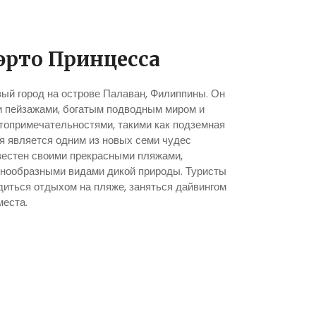
эрто Принцесcа
ый город на острове Палаван, Филиппины. Он
 пейзажами, богатым подводным миром и
опримечательностями, такими как подземная
я является одним из новых семи чудес
вестен своими прекрасными пляжами,
знообразными видами дикой природы. Туристы
иться отдыхом на пляже, заняться дайвингом
места.