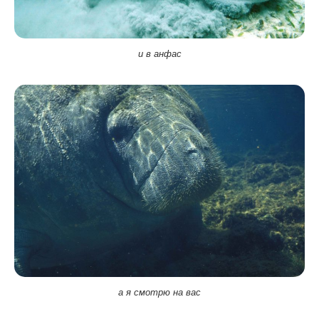
и в анфас
а я смотрю на вас